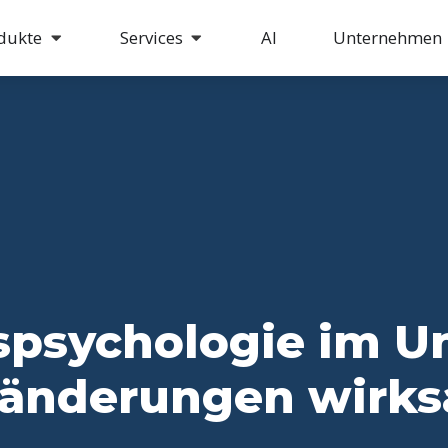
dukte
Services
AI
Unternehmen
spsychologie im U
sänderungen wirks