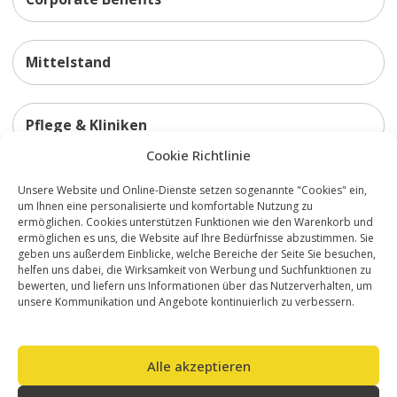
Mittelstand
Pflege & Kliniken
Cookie Richtlinie
Unsere Website und Online-Dienste setzen sogenannte "Cookies" ein,
um Ihnen eine personalisierte und komfortable Nutzung zu
Digitales Lösungsangebot
ermöglichen. Cookies unterstützen Funktionen wie den Warenkorb und
Systematische Prävention
ermöglichen es uns, die Website auf Ihre Bedürfnisse abzustimmen. Sie
geben uns außerdem Einblicke, welche Bereiche der Seite Sie besuchen,
helfen uns dabei, die Wirksamkeit von Werbung und Suchfunktionen zu
Um Ihre Business-Ziele zu erreichen, bieten wir Ihnen eine
bewerten, und liefern uns Informationen über das Nutzerverhalten, um
skalierbare Architektur, die fachliche Expertise mit digitaler
unsere Kommunikation und Angebote kontinuierlich zu verbessern.
Reichweite vereint.
Entdecken Sie unser Portfolio – von der schnellen Aktivierung
Alle akzeptieren
bis hin zum voll integrierten Gesundheits-Ökosystem.