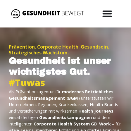
Prävention. Corporate Health. Gesundsein.
Strategisches Wachstum.
Gesundheit ist unser
wichtigstes Gut.
#Tuwas
Als Präventionsagentur für
modernes Betriebliches
Gesundheitsmanagement (BGM)
unterstützen wir
Unternehmen, Regionen, Krankenkassen, Health Brands
und Versicherungen mit wirksamen
Health Journeys
,
einsatzfertigen
Gesundheitskampagnen
und dem
intelligenten
Corporate Health System GB|Work
– für
vitale Teams, messbaren Erfolg und ein starkes Employer