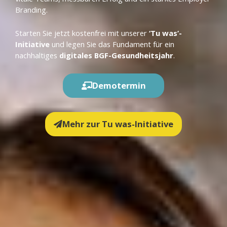
Branding.
Starten Sie jetzt kostenfrei mit unserer
‘Tu was’-
Initiative
und legen Sie das Fundament für ein
nachhaltiges
digitales BGF-Gesundheitsjahr
.
Demotermin
Mehr zur Tu was-Initiative