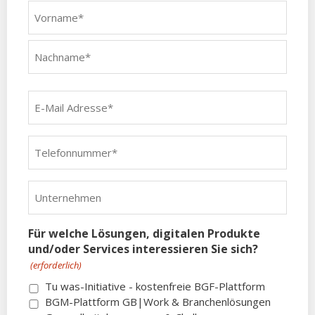
N
e
a
d
m
e
e
(
e
E
r
-
f
M
o
T
a
r
e
i
d
l
l
e
U
e
A
r
n
f
d
l
t
o
r
i
Für welche Lösungen, digitalen Produkte
e
n
e
c
und/oder Services interessieren Sie sich?
r
n
s
h
n
u
(erforderlich)
s
)
e
m
e
Tu was-Initiative - kostenfreie BGF-Plattform
h
m
(
BGM-Plattform GB|Work & Branchenlösungen
m
e
e