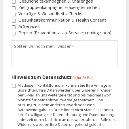
Gesundheitskampagnen & Challenges
e
r
r
Zielgruppenkampagne: Frauengesundheit
n
f
Vorträge & Gesundheits-Checks
o
Gesunheitskommunikation & Health Content
r
Ai Services
d
Pepino (Prävention-as-a-Service; coming soon)
e
S
rl
o
i
l
c
l
h
t
)
e
Hinweis zum Datenschutz
(erforderlich)
n
Mit diesem Kontaktformular können Sie Ihre Anfrage an
w
uns richten. Ihre Daten werden über unseren Provider
i
per E-Mail an uns weitergeleitet und bis maximal zwölf
r
Monate für betriebliche Zwecke gespeichert. Eine
Nutzung zu einem anderen Zweck oder eine
n
Datenweitergabe an Dritte findet nicht statt. Sie können
o
Ihre Einwilligung zur Datenerhebung und Datennutzung
c
jederzeit durch Nachricht an uns widerrufen. Im Falle des
Widerrufs werden Ihre Daten umgehend gelöscht.
h