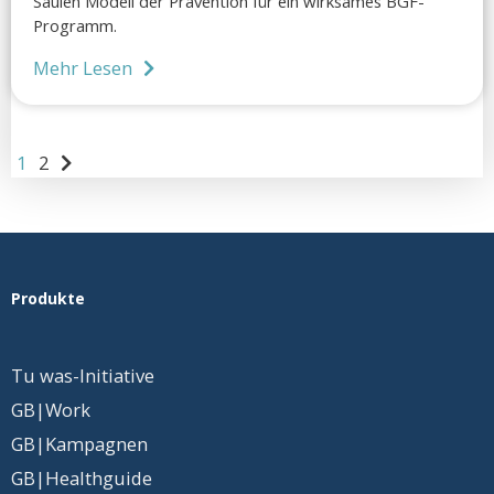
Säulen Modell der Prävention für ein wirksames BGF-
Programm.
Mehr Lesen
1
2
Produkte
Tu was-Initiative
GB|Work
GB|Kampagnen
GB|Healthguide