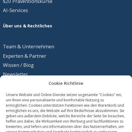
§20 Präventionskurse
AI-Services
Über uns & Rechtliches
Team &
Unternehmen
Experten & Partner
Wissen / Blog
Newsletter
Cookie Richtlinie
Unsere Website und Online-Dienste setzen sogenannte "Cookies" ein,
um Ihnen eine personalisierte und komfortable Nutzung zu
Kontakt
ermöglichen. Cookies unterstützen Funktionen wie den Warenkorb und
Daten
schutz
ermöglichen es uns, die Website auf Ihre Bedürfnisse abzustimmen. Sie
geben uns außerdem Einblicke, welche Bereiche der Seite Sie besuchen,
Impres
sum
helfen uns dabei, die Wirksamkeit von Werbung und Suchfunktionen zu
bewerten, und liefern uns Informationen über das Nutzerverhalten, um
unsere Kommunikation und Angebote kontinuierlich zu verbessern.