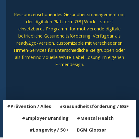
Ressourcenschonendes Gesundheitsmanagement mit
der digitalen Plattform GB|Work – sofort
einsetzbares Programm für motivierende digitale
betriebliche Gesundheitsförderung. Verfügbar als
ready2go-Version, customizable mit verschiedenen
Firmen-Services für unterschiedliche Zielgruppen oder
als firmenindividuelle White-Label Lösung im eigenen
Firmendesign.
#Prävention / Alles
#Gesundheitsförderung / BGF
#Employer Branding
#Mental Health
#Longevity / 50+
BGM Glossar