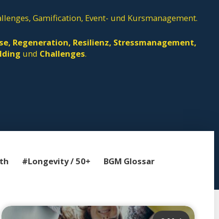
llenges, Gamification, Event- und Kursmanagement.
use, Regeneration, Resilienz, Stressmanagement,
ilding
und
Challenges
.
th
#Longevity / 50+
BGM Glossar