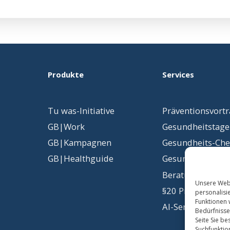
Produkte
Services
Tu was-Initiative
Präventionsvort
GB|Work
Gesundheitstage
GB|Kampagnen
Gesundheits-Ch
GB|Healthguide
Gesundheits
­ko
Beratung & Konz
Unsere Webs
§20 Präventions
personalisi
Funktionen 
AI-Services
Bedürfnisse
Seite Sie b
Suchfunktio