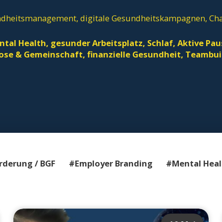
undheitsmanagement, digitale Gesundheitskampagnen, Cha
al Health, gesunder Arbeitsplatz, Schlaf, Aktive Pa
ose & Gemeinschaft, finanzielle Gesundheit, Teambu
derung / BGF
#Employer Branding
#Mental Heal