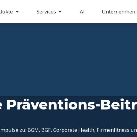
dukte
Services
AI
Unternehmen
e Präventions-Beit
mpulse zu: BGM, BGF, Corporate Health, Firmenfitness u