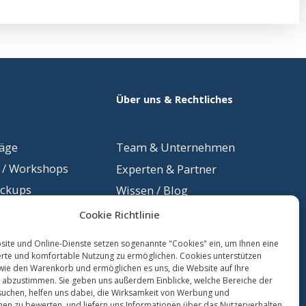
Über uns & Rechtliches
räge
Team &
Unternehmen
 / Workshops
Experten & Partner
eckups
Wissen / Blog
mmunikation
Newsletter
Cookie Richtlinie
eption
ite und Online-Dienste setzen sogenannte "Cookies" ein, um Ihnen eine
kurse
erte und komfortable Nutzung zu ermöglichen. Cookies unterstützen
wie den Warenkorb und ermöglichen es uns, die Website auf Ihre
Kontakt
 abzustimmen. Sie geben uns außerdem Einblicke, welche Bereiche der
esuchen, helfen uns dabei, die Wirksamkeit von Werbung und
Daten
schutz
nen zu bewerten, und liefern uns Informationen über das Nutzerverhalten,