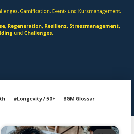
llenges, Gamification, Event- und Kursmanagement.
use, Regeneration, Resilienz, Stressmanagement,
ilding
und
Challenges
.
th
#Longevity / 50+
BGM Glossar