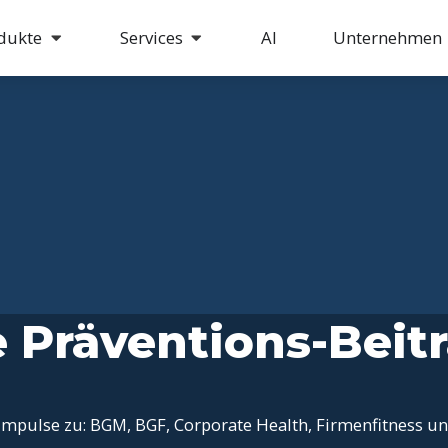
dukte
Services
AI
Unternehmen
e Präventions-Beit
mpulse zu: BGM, BGF, Corporate Health, Firmenfitness u