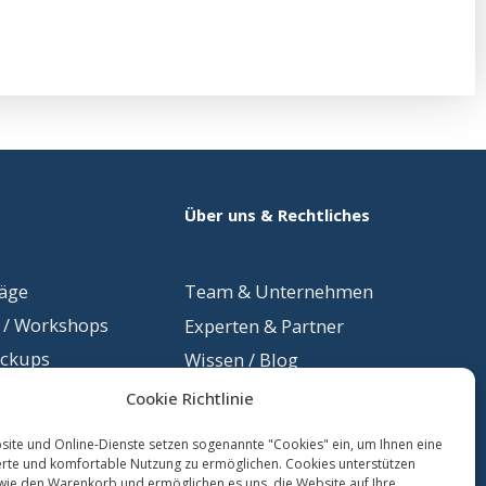
Über uns & Rechtliches
räge
Team &
Unternehmen
 / Workshops
Experten & Partner
eckups
Wissen / Blog
mmunikation
Newsletter
Cookie Richtlinie
eption
ite und Online-Dienste setzen sogenannte "Cookies" ein, um Ihnen eine
kurse
erte und komfortable Nutzung zu ermöglichen. Cookies unterstützen
wie den Warenkorb und ermöglichen es uns, die Website auf Ihre