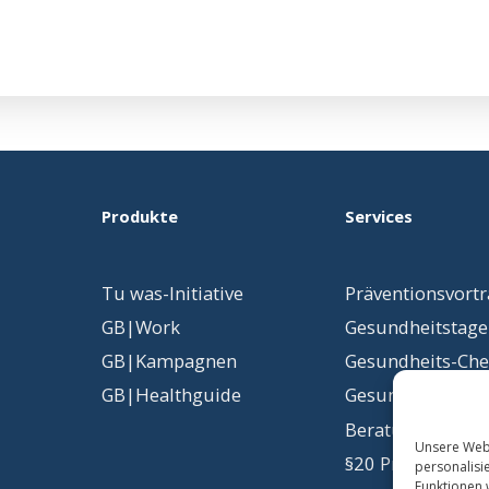
Produkte
Services
Tu was-Initiative
Präventionsvort
GB|Work
Gesundheitstage
GB|Kampagnen
Gesundheits-Ch
GB|Healthguide
Gesundheits
­ko
Beratung & Konz
Unsere Webs
§20 Präventions
personalisi
Funktionen 