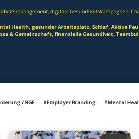
undheitsmanagement, digitale Gesundheitskampagnen, Cha
al Health, gesunder Arbeitsplatz, Schlaf, Aktive Pa
ose & Gemeinschaft, finanzielle Gesundheit, Teambu
derung / BGF
#Employer Branding
#Mental Heal