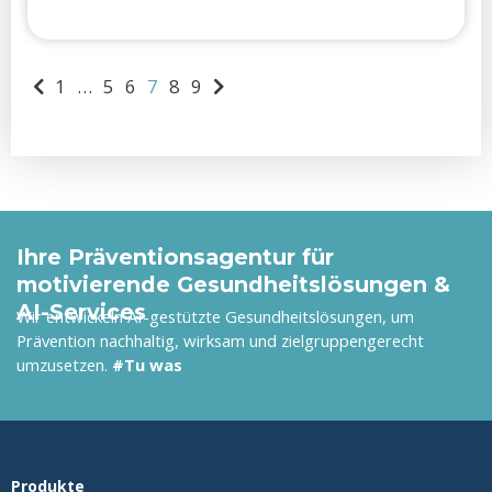
1
…
5
6
7
8
9
Ihre Präventionsagentur für
motivierende Gesundheitslösungen &
AI-Services
Wir entwickeln AI-gestützte Gesundheitslösungen, um
Prävention nachhaltig, wirksam und zielgruppengerecht
umzusetzen.
#Tu was
Produkte