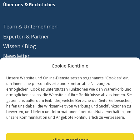
Über uns & Rechtliches
Team &
Unternehmen
Experten & Partner
Wissen / Blog
Newsletter
Cookie Richtlinie
Unsere Website und Online-Dienste setzen sogenannte "Cookies" ein,
um Ihnen eine personalisierte und komfortable Nutzung zu
Kontakt
ermöglichen. Cookies unterstützen Funktionen wie den Warenkorb und
Daten
schutz
ermöglichen es uns, die Website auf Ihre Bedürfnisse abzustimmen. Sie
geben uns außerdem Einblicke, welche Bereiche der Seite Sie besuchen,
Impres
sum
helfen uns dabei, die Wirksamkeit von Werbung und Suchfunktionen zu
bewerten, und liefern uns Informationen über das Nutzerverhalten, um
unsere Kommunikation und Angebote kontinuierlich zu verbessern.
© Gesundheit Bewegt GmbH | Tu was – gesund leben,
Alle akzeptieren